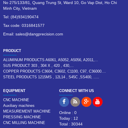
No 275/133/81, Quang Trung St, Ward 10, Go Vap Dist, Ho Chi
Minh City, Vietnam
Tel: (84)934190474
Tax code: 0316841577
Email: sales@dangprecision.com
PRODUCT
ALUMINUM PRODUCTS A6061, A5052, A5056, A2011,...
SUS PRODUCT 303 , 304 X , 420 , 430,...
COPPER PRODUCTS C3604, C3602, C1100, C97, C36000....
STEEL PRODUCTS 1215MS , 12L14 , S45C ,SS400, .....
EQUIPMENT
CONNECT WITH US
CNC MACHINE
Auxiliary machines
MEASUREMENT MACHINE
Online : 0
PRESSING MACHINE
Today : 12
CNC MILLING MACHINE
Total : 30344