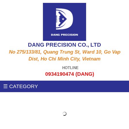
ALUMINUM PRODUCTS A6061, A5052, A5056,
CNC MACHINE
A2011,...
Auxiliary machines
SUS PRODUCT 303 , 304 X , 420 , 430,...
DANG PRECISION CO., LTD
MEASUREMENT MACHINE
No 275/133/81, Quang Trung St, Ward 10, Go Vap
COPPER PRODUCTS C3604, C3602, C1100,
Dist, Ho Chi Minh City, Vietnam
C97, C36000....
PRESSING MACHINE
HOTLINE
0934190474 (DANG)
STEEL PRODUCTS 1215MS , 12L14 , S45C
CNC MILLING MACHINE
☰ CATEGORY
,SS400, .....