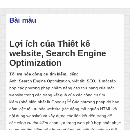
Bài mẫu
Lợi ích của Thiết kế
website, Search Engine
Optimization
Tối ưu hóa công cụ tìm kiếm
, tiếng
Anh:
S
earch
E
ngine
O
ptimization, viết tắt:
SEO
, là một tập
hợp các phương pháp nhằm nâng cao thứ hạng của một
website trong các trang kết quả của các công cụ tìm
[1]
kiếm (phổ biến nhất là Google).
Các phương pháp đó bao
gồm việc tối ưu hóa website (tác động mã nguồn HTML và
nội dung website) và xây dựng các liên kết đến trang để
các
công cụ tìm kiếm
chọn lựa trang web phù hợp nhất phục
vụ người tìm kiếm trên Internet ứng với một từ khóa cụ thể